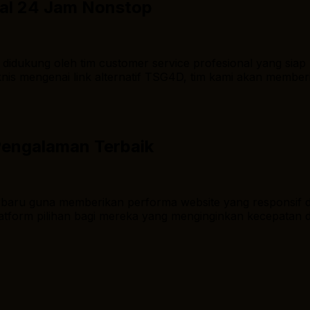
al 24 Jam Nonstop
idukung oleh tim customer service profesional yang siap 
knis mengenai link alternatif TSG4D, tim kami akan member
Pengalaman Terbaik
baru guna memberikan performa website yang responsif di
atform pilihan bagi mereka yang menginginkan kecepatan