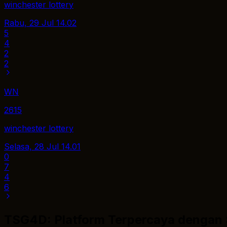
winchester lottery
Rabu, 29 Jul
14.02
5
4
2
2
WN
2615
winchester lottery
Selasa, 28 Jul
14.01
0
7
4
6
TSG4D: Platform Terpercaya dengan