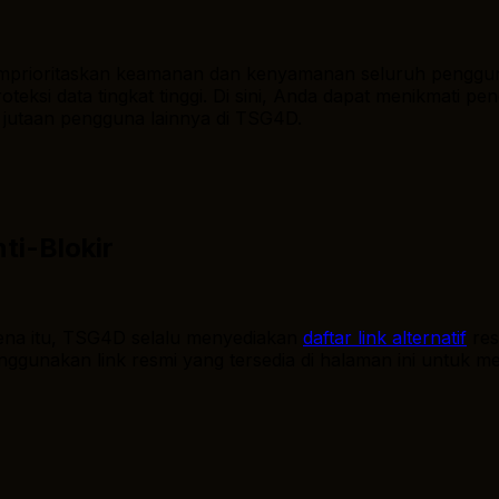
emprioritaskan keamanan dan kenyamanan seluruh penggunan
ksi data tingkat tinggi. Di sini, Anda dapat menikmati pe
 jutaan pengguna lainnya di TSG4D.
ti-Blokir
rena itu, TSG4D selalu menyediakan
daftar link alternatif
res
 menggunakan link resmi yang tersedia di halaman ini untuk 