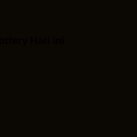
ottery
Hari ini