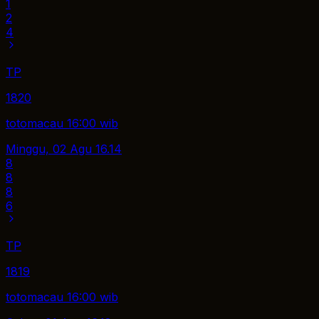
1
2
4
TP
1820
totomacau 16:00 wib
Minggu, 02 Agu
16.14
8
8
8
6
TP
1819
totomacau 16:00 wib