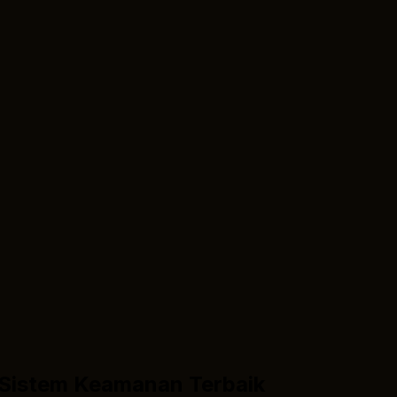
 Sistem Keamanan Terbaik