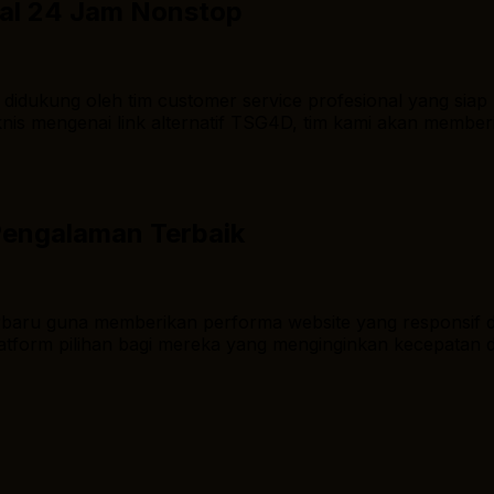
al 24 Jam Nonstop
idukung oleh tim customer service profesional yang siap 
knis mengenai link alternatif TSG4D, tim kami akan member
Pengalaman Terbaik
baru guna memberikan performa website yang responsif di
atform pilihan bagi mereka yang menginginkan kecepatan