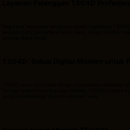
Layanan Pelanggan TSG4D Profesion
Bagi kami, kepuasan pengguna adalah segalanya. TSG4D d
kendala login, pendaftaran akun baru, hingga bantuan te
aktivitas digital Anda.
TSG4D: Solusi Digital Modern untuk 
TSG4D terus berinovasi dengan mengadopsi teknologi ter
Dengan antarmuka yang user-friendly, TSG4D menjadi pl
untuk mendapatkan layanan eksklusif kami.