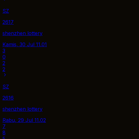
SZ
2617
shenzhen lottery
Kamis, 30 Jul
11.01
3
0
2
2
SZ
2616
shenzhen lottery
Rabu, 29 Jul
11.02
7
8
5