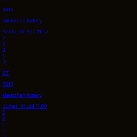
2619
shenzhen lottery
Sabtu, 01 Agu
11.02
7
3
2
1
SZ
2618
shenzhen lottery
Jumat, 31 Jul
11.00
2
8
1
0