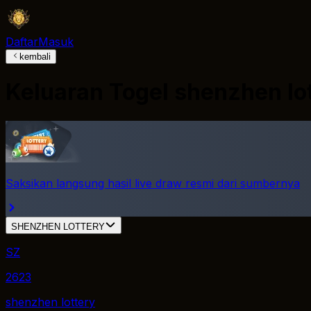
Daftar
Masuk
kembali
Keluaran Togel
shenzhen lo
Saksikan langsung hasil live draw resmi dari sumbernya
SHENZHEN LOTTERY
SZ
2623
shenzhen lottery