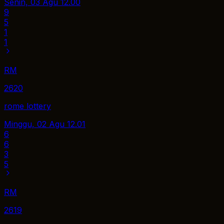
Senin, 03 Agu
12.00
9
5
1
1
RM
2620
rome lottery
Minggu, 02 Agu
12.01
6
6
3
5
RM
2619