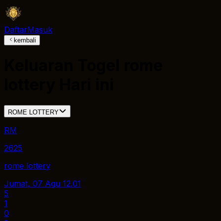
Daftar
Masuk
kembali
Keluaran Togel
rome
lottery
Hari ini
ROME LOTTERY
RM
2625
rome lottery
Jumat, 07 Agu
12.01
5
1
0