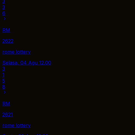
3
3
6
RM
2622
rome lottery
Selasa, 04 Agu
12.00
3
1
5
8
RM
2621
rome lottery