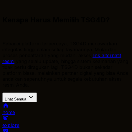
Kenapa Harus Memilih TSG4D?
Sebagai platform terpercaya, TSG4D menawarkan
integritas tinggi dalam setiap layanannya. Mulai dari
proses pendaftaran yang mudah, akses
link alternatif
resmi
yang selalu update, hingga sistem keamanan yang
tidak perlu diragukan lagi. TSG4D bukan sekadar
platform biasa, melainkan partner digital yang bisa Anda
andalkan sepenuhnya untuk segala kebutuhan akses
resmi Anda.
Lihat Semua
home
explore