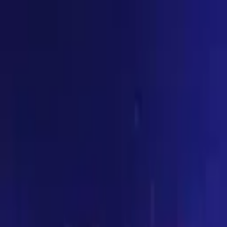
Daftar
Masuk
casino
Cari Permainan
limbo+
fury of anubis
world cup 2026
lightning baccarat
tombstone rip
crash game
for you
slot
live casino
4
arcade
fishing
2820
645
111
35
Provider :
Liteplay
Filter :
TERKENAL
Wrath of Olympus
Liteplay