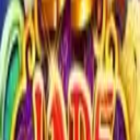
Akses Link Alternatif Resmi TSG4D
Anti-Blokir
Kenyamanan akses adalah prioritas utama kami. Oleh
karena itu, TSG4D selalu menyediakan
daftar link
alternatif
resmi terbaru yang bisa diakses kapan saja
tanpa kendala teknis atau blokir internet positif. Pastikan
Anda selalu menggunakan link resmi yang tersedia di
halaman ini untuk menjamin koneksi yang stabil, cepat,
dan aman menuju dashboard akun TSG4D Anda.
Layanan Pelanggan TSG4D
Profesional 24 Jam Nonstop