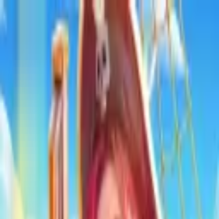
Daftar
Masuk
casino
Cari Permainan
mines+
super sic bo
duck hunters
lightning baccarat
koi gate
crash game
for you
slot
live casino
4
arcade
fishing
2820
645
111
35
Provider :
5G Gaming
Filter :
TERKENAL
TAUROS GO
5G Gaming