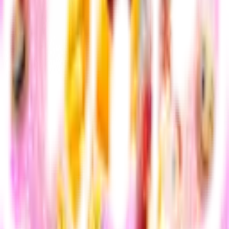
Akses Link Alternatif Resmi TSG4D
Anti-Blokir
Kenyamanan akses adalah prioritas utama kami. Oleh
karena itu, TSG4D selalu menyediakan
daftar link
alternatif
resmi terbaru yang bisa diakses kapan saja
tanpa kendala teknis atau blokir internet positif. Pastikan
Anda selalu menggunakan link resmi yang tersedia di
halaman ini untuk menjamin koneksi yang stabil, cepat,
dan aman menuju dashboard akun TSG4D Anda.
Layanan Pelanggan TSG4D
Profesional 24 Jam Nonstop