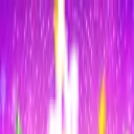
Daftar
Masuk
casino
Cari Permainan
fire in the hole 3
fury of anubis
limbo+
crazy time
tombstone rip
crash game
for you
slot
live casino
4
arcade
fishing
2820
645
111
35
Provider :
PP POP
Filter :
TERKENAL
Gates of Olympus POP
PP POP