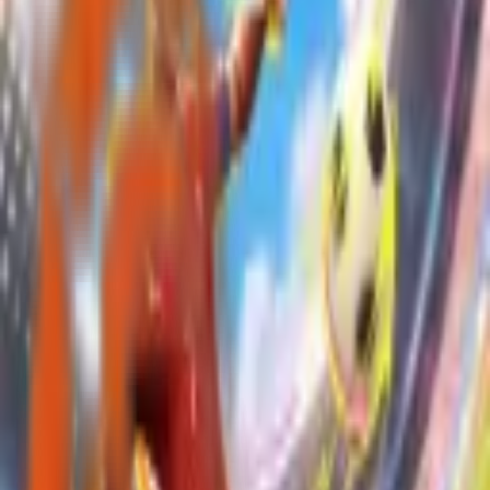
All Stars - World Cup 2026
Eclipse Studio
2
/
2
Game
Page
1
of
1
TSG4D: Platform Terpercaya dengan
Sistem Keamanan Terbaik
TSG4D
hadir sebagai platform digital terkemuka yang
memprioritaskan keamanan dan kenyamanan seluruh
penggunanya. Sebagai entitas yang telah dikenal luas,
kami berkomitmen menyediakan layanan transparan
dengan proteksi data tingkat tinggi. Di sini, Anda dapat
menikmati pengalaman akses yang lancar tanpa perlu
khawatir akan kebocoran data pribadi. Bergabunglah
sekarang bersama jutaan pengguna lainnya di TSG4D.