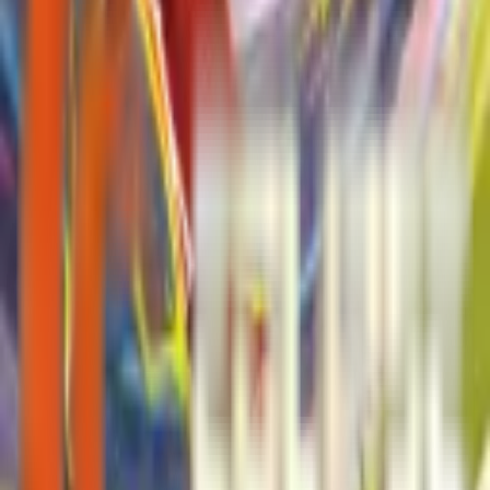
Akses Link Alternatif Resmi TSG4D
Anti-Blokir
Kenyamanan akses adalah prioritas utama kami. Oleh
karena itu, TSG4D selalu menyediakan
daftar link
alternatif
resmi terbaru yang bisa diakses kapan saja
tanpa kendala teknis atau blokir internet positif. Pastikan
Anda selalu menggunakan link resmi yang tersedia di
halaman ini untuk menjamin koneksi yang stabil, cepat,
dan aman menuju dashboard akun TSG4D Anda.
Layanan Pelanggan TSG4D
Profesional 24 Jam Nonstop