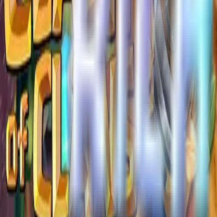
Baik itu kendala login, pendaftaran akun baru, hingga
bantuan teknis mengenai link alternatif TSG4D, tim kami
akan memberikan solusi cepat dan tepat demi menjaga
kelancaran aktivitas digital Anda.
TSG4D: Solusi Digital Modern untuk
Pengalaman Terbaik
TSG4D terus berinovasi dengan mengadopsi teknologi
terbaru guna memberikan performa website yang
responsif di berbagai perangkat, baik mobile maupun
desktop. Dengan antarmuka yang user-friendly, TSG4D
menjadi platform pilihan bagi mereka yang menginginkan
kecepatan dan kemudahan akses. Gunakan link resmi
TSG4D
hari ini untuk mendapatkan layanan eksklusif
kami.